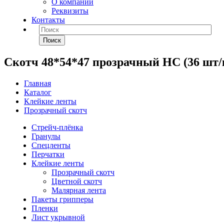
О компании
Реквизиты
Контакты
Поиск
Скотч 48*54*47 прозрачный НС (36 шт/
Главная
Каталог
Клейкие ленты
Прозрачный скотч
Стрейч-плёнка
Гранулы
Спецленты
Перчатки
Клейкие ленты
Прозрачный скотч
Цветной скотч
Малярная лента
Пакеты грипперы
Пленки
Лист укрывной