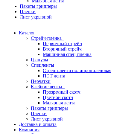
Малярная лента
Пакеты грипперы
Пленки
Лист укрывной
Каталог
Стрейч-плёнка
Первичный стрейч
Вторичный стрейч
Машинная спец-пленка
Гранулы
Спецленты
Стрепп-лента полипропиленовая
ПЭТ лента
Перчатки
Клейкие ленты
Прозрачный скотч
Цветной скотч
Малярная лента
Пакеты грипперы
Пленки
Лист укрывной
Доставка и оплата
Компания