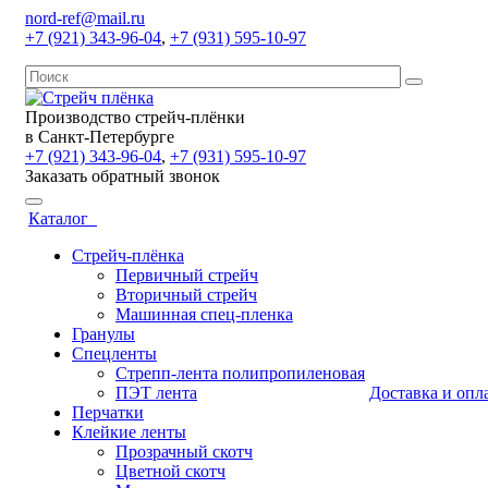
nord-ref@mail.ru
+7 (921) 343-96-04
,
+7 (931) 595-10-97
Производство стрейч-плёнки
в Санкт-Петербурге
+7 (921) 343-96-04
,
+7 (931) 595-10-97
Заказать обратный звонок
Каталог
Стрейч-плёнка
Первичный стрейч
Вторичный стрейч
Машинная спец-пленка
Гранулы
Спецленты
Стрепп-лента полипропиленовая
ПЭТ лента
Доставка и опл
Перчатки
Клейкие ленты
Прозрачный скотч
Цветной скотч